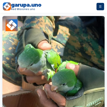
garupa.uno
☰
Red Misiones.uno