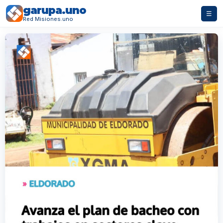
garupa.uno
☰
Red Misiones.uno