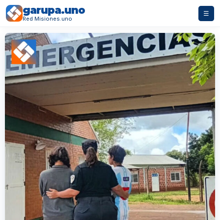
garupa.uno
☰
Red Misiones.uno