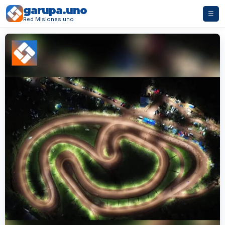
garupa.uno
☰
Red Misiones.uno