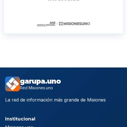
garupa.uno
Red Misiones.uno
La red de información más grande de Misiones
Institucional