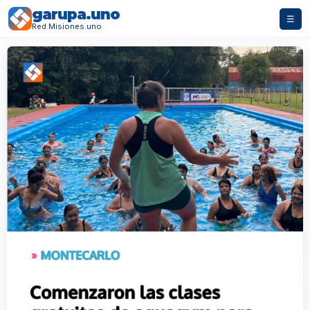
garupa.uno
☰
Red Misiones.uno