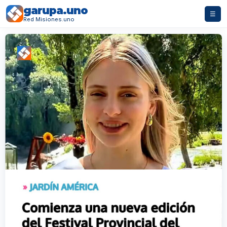
garupa.uno
☰
Red Misiones.uno