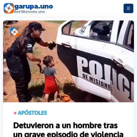
garupa.uno
☰
Red Misiones.uno