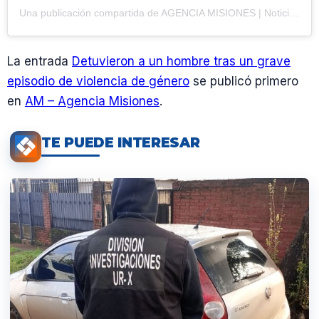
Una publicación compartida de AGENCIA MISIONES | Noticias (@agenciamisiones.uno)
La entrada
Detuvieron a un hombre tras un grave
episodio de violencia de género
se publicó primero
en
AM – Agencia Misiones
.
TE PUEDE INTERESAR