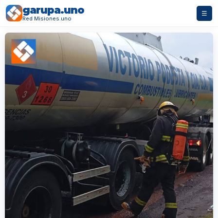
garupa.uno
☰
Red Misiones.uno