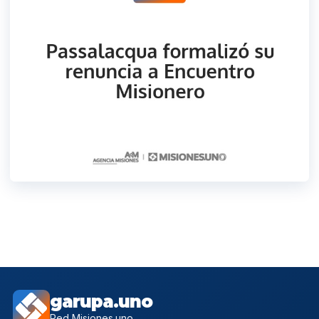
garupa.uno
Red Misiones.uno