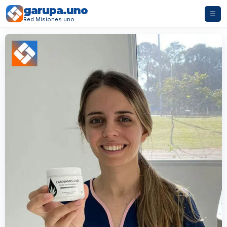
garupa.uno
☰
Red Misiones.uno