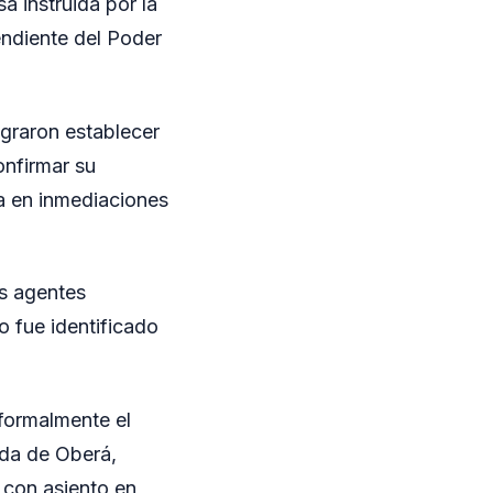
 instruida por la
endiente del Poder
lograron establecer
onfirmar su
ia en inmediaciones
os agentes
o fue identificado
 formalmente el
nda de Oberá,
 con asiento en