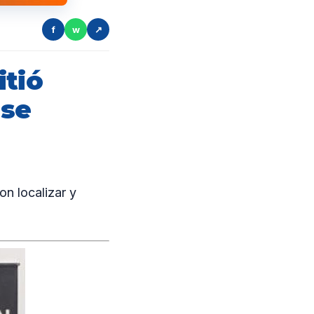
f
w
↗
itió
nse
n localizar y