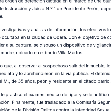
a orden de detención dictada en el marco de una causa
e Instrucción y Juicio N.º 1 de Presidente Perón, dep
e.
investigativas y análisis de información, los efectivos 
e ocultaba en la ciudad de Oberá. Con el objetivo de c
er a su captura, se dispuso un dispositivo de vigilanc
 madre, ubicado en el barrio Villa Martos.
o que, al observar al sospechoso salir del inmueble, l
mediato y lo aprehendieron en la vía pública. El detenid
 M., de 35 años, peón y residente en el citado barrio.
 le practicó el examen médico de rigor y se le notificó
ción. Finalmente, fue trasladado a la Comisaría Segu
ción de la División Delitos contra la Integridad Sexual