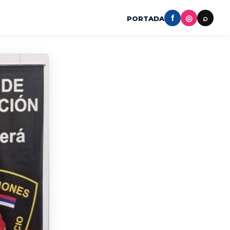
f
◎
⌕
PORTADA