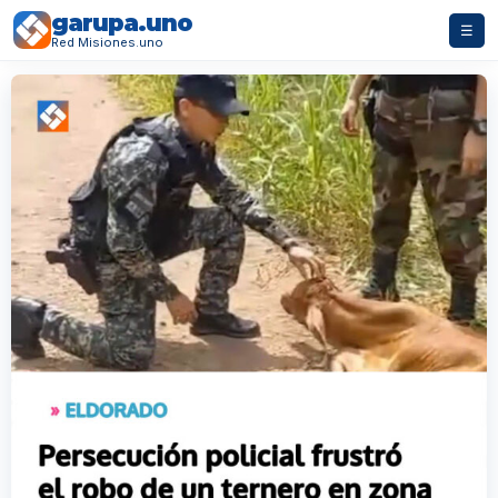
garupa.uno
☰
Red Misiones.uno