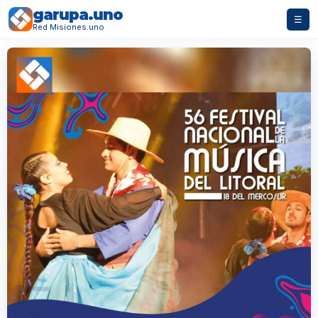
garupa.uno
☰
Red Misiones.uno