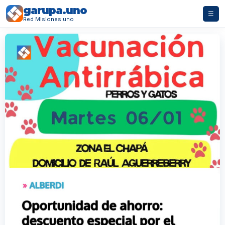
garupa.uno
☰
Red Misiones.uno