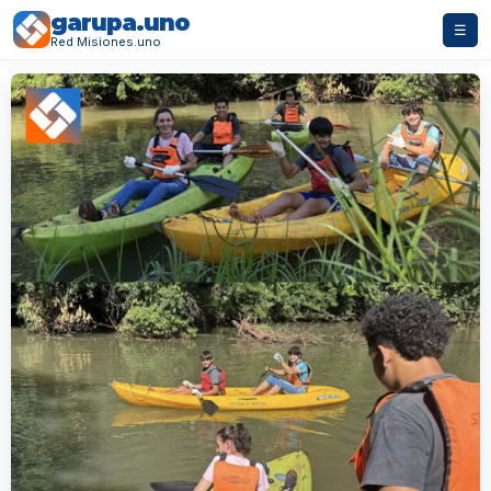
garupa.uno
☰
Red Misiones.uno