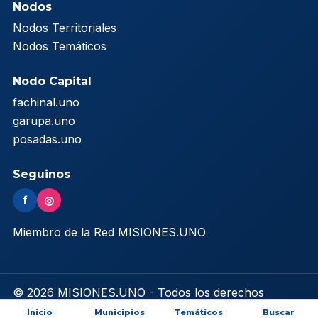
Nodos
Nodos Territoriales
Nodos Temáticos
Nodo Capital
fachinal.uno
garupa.uno
posadas.uno
Seguinos
f
◎
Miembro de la Red MISIONES.UNO
© 2026 MISIONES.UNO - Todos los derechos
reservados
Inicio
Municipios
Temáticos
Buscar