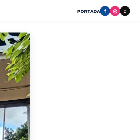
f
◎
⌕
PORTADA