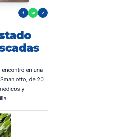
f
w
↗
stado
uscadas
 encontró en una
 Smaniotto, de 20
 médicos y
lia.