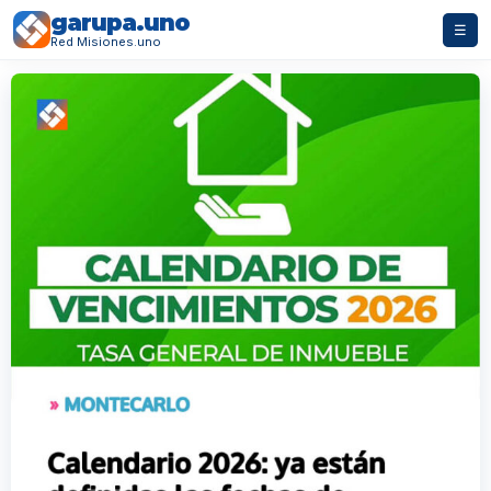
garupa.uno
☰
Red Misiones.uno