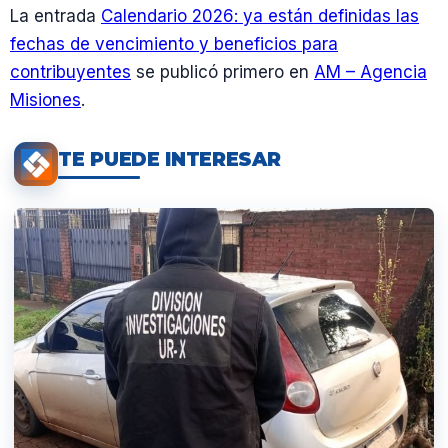
La entrada
Calendario 2026: ya están definidas las
fechas de vencimiento y beneficios para
contribuyentes
se publicó primero en
AM – Agencia
Misiones
.
TE PUEDE INTERESAR