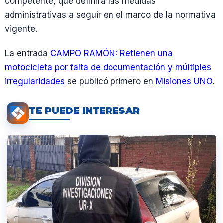
competente, que definirá las medidas
administrativas a seguir en el marco de la normativa
vigente.
La entrada
CAMPO RAMÓN: Retienen una
motocicleta por falta de documentación y múltiples
irregularidades
se publicó primero en
Misiones UNO
.
TE PUEDE INTERESAR