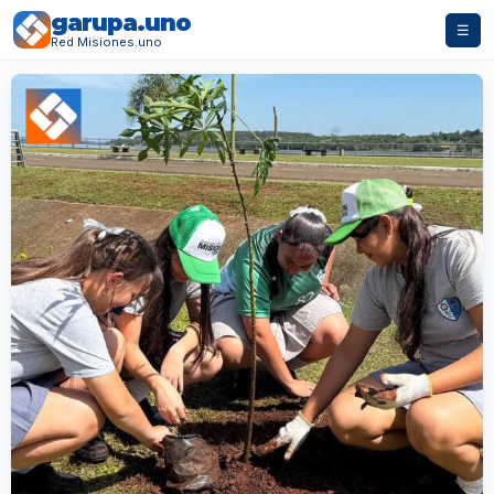
garupa.uno
☰
Red Misiones.uno