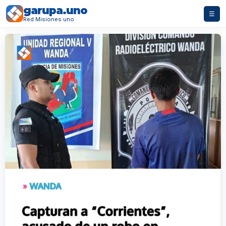
garupa.uno
☰
Red Misiones.uno