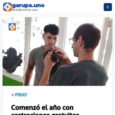
garupa.uno
☰
Red Misiones.uno