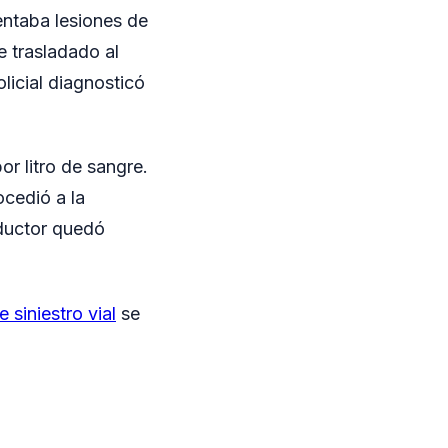
sentaba lesiones de
e trasladado al
licial diagnosticó
r litro de sangre.
ocedió a la
nductor quedó
 siniestro vial
se