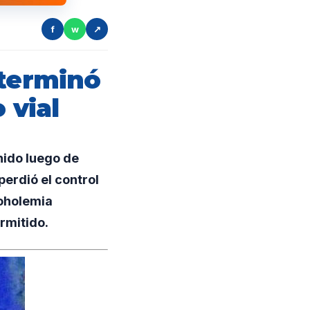
f
w
↗
 terminó
 vial
ido luego de
erdió el control
coholemia
rmitido.