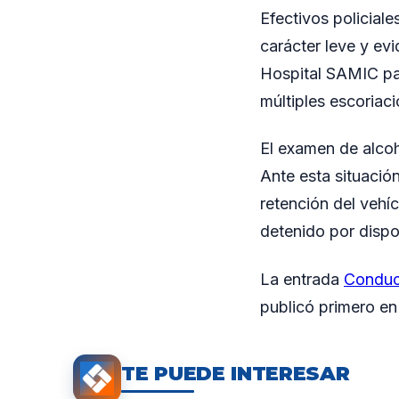
Efectivos policiale
carácter leve y evi
Hospital SAMIC par
múltiples escoriac
El examen de alcoh
Ante esta situación
retención del vehí
detenido por dispos
La entrada
Conducí
publicó primero e
TE PUEDE INTERESAR