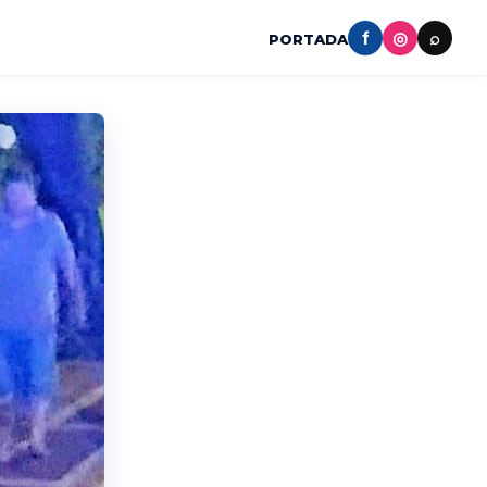
f
◎
⌕
PORTADA