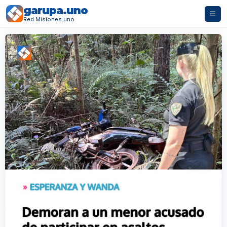
garupa.uno
☰
Red Misiones.uno