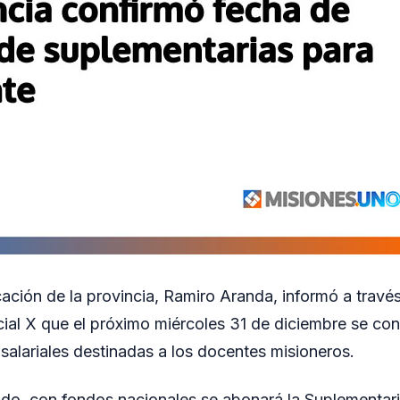
cación de la provincia, Ramiro Aranda, informó a travé
ocial X que el próximo miércoles 31 de diciembre se co
 salariales destinadas a los docentes misioneros.
do, con fondos nacionales se abonará la Suplementar