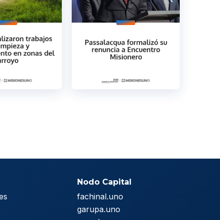
Nodo Capital
es
fachinal.uno
s
garupa.uno