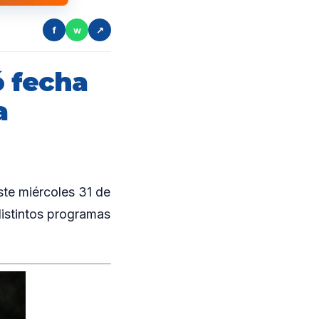
f
w
↗
 fecha
a
te miércoles 31 de
distintos programas