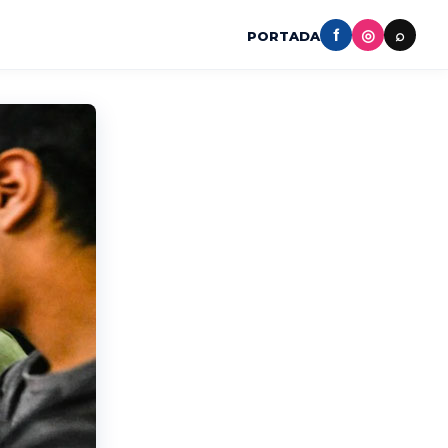
f
◎
⌕
PORTADA