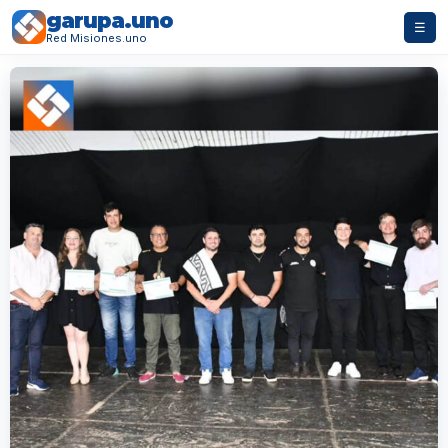
garupa.uno
☰
Red Misiones.uno