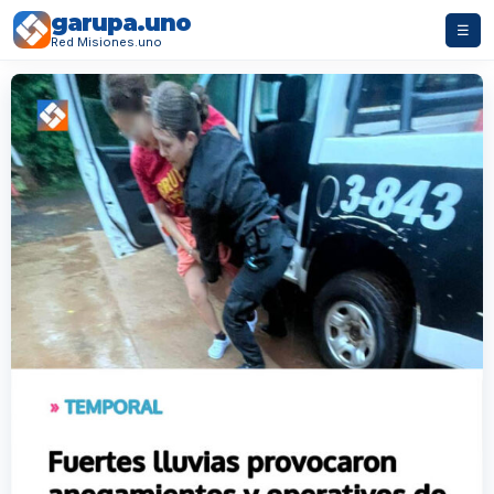
garupa.uno
☰
Red Misiones.uno