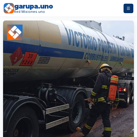
garupa.uno
☰
Red Misiones.uno