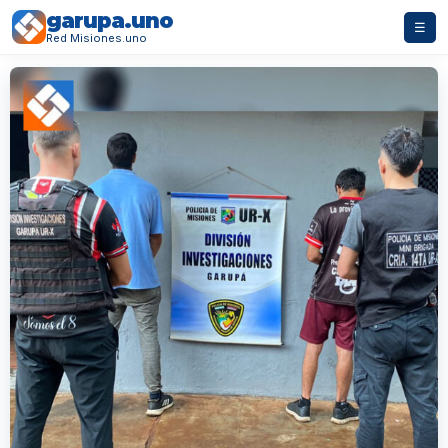
garupa.uno
☰
Red Misiones.uno