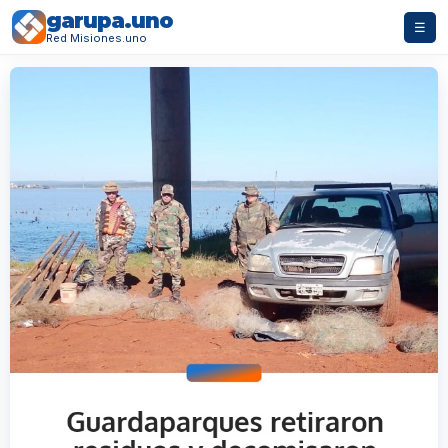
garupa.uno
☰
Red Misiones.uno