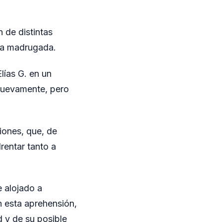
 de distintas
 la madrugada.
lías G. en un
r nuevamente, pero
iones, que, de
rentar tanto a
e alojado a
n esta aprehensión,
d y de su posible