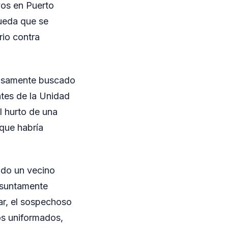
vos en Puerto
queda que se
rio contra
tensamente buscado
ntes de la Unidad
l hurto de una
 que habría
ando un vecino
resuntamente
gar, el sospechoso
os uniformados,