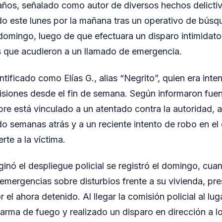
ños, señalado como autor de diversos hechos delicti
do este lunes por la mañana tras un operativo de bús
domingo, luego de que efectuara un disparo intimidato
es que acudieron a un llamado de emergencia.
entificado como Elías G., alias “Negrito”, quien era in
Misiones desde el fin de semana. Según informaron fue
bre está vinculado a un atentado contra la autoridad, a
do semanas atrás y a un reciente intento de robo en el
te a la víctima.
ginó el despliegue policial se registró el domingo, cu
de emergencias sobre disturbios frente a su vivienda, p
el ahora detenido. Al llegar la comisión policial al lu
 arma de fuego y realizado un disparo en dirección a l