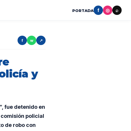
f
◎
⌕
PORTADA
f
w
↗
re
licía y
, fue detenido en
comisión policial
to de robo con