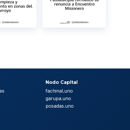
Nodo Capital
es
fachinal.uno
s
garupa.uno
posadas.uno