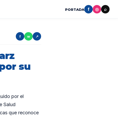
f
◎
⌕
PORTADA
f
w
↗
arz
 por su
uido por el
de Salud
icas que reconoce