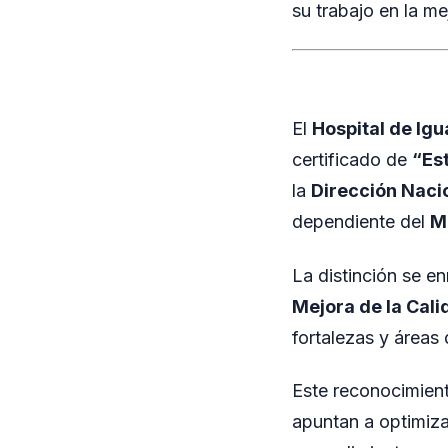
su trabajo en la me
El
Hospital de Ig
certificado de
“Es
la
Dirección Nacio
dependiente del
Mi
La distinción se e
Mejora de la Cali
fortalezas y áreas 
Este reconocimient
apuntan a optimizar