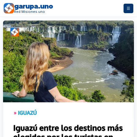
garupa.uno
☰
Red Misiones.uno