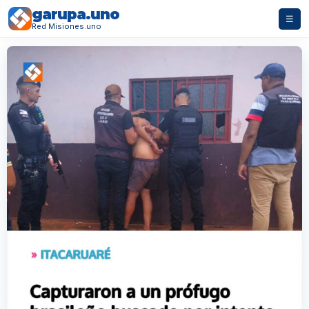
garupa.uno
☰
Red Misiones.uno