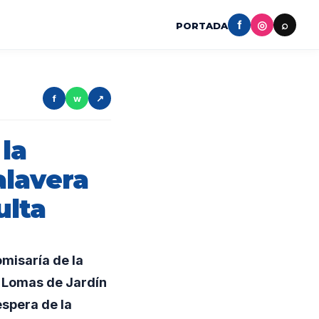
f
◎
⌕
PORTADA
f
w
↗
la
alavera
ulta
misaría de la
o Lomas de Jardín
espera de la