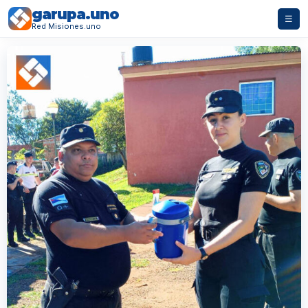
garupa.uno
☰
Red Misiones.uno