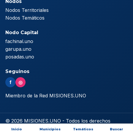
Nodos
Nodos Territoriales
Nodos Temáticos
Nodo Capital
fachinal.uno
garupa.uno
posadas.uno
Seguinos
f
◎
Miembro de la Red MISIONES.UNO
© 2026 MISIONES.UNO - Todos los derechos
reservados
Inicio
Municipios
Temáticos
Buscar