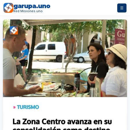
garupa.uno
☰
Red Misiones.uno