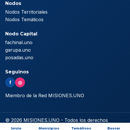
Nodos
Nodos Territoriales
Nodos Temáticos
Nodo Capital
fachinal.uno
garupa.uno
posadas.uno
Seguinos
f
◎
Miembro de la Red MISIONES.UNO
© 2026 MISIONES.UNO - Todos los derechos
reservados
Inicio
Municipios
Temáticos
Buscar