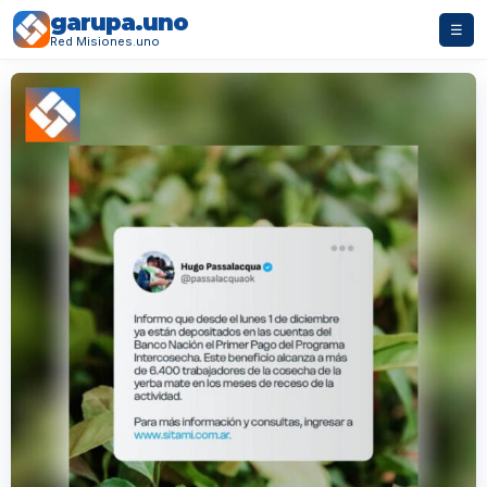
garupa.uno
☰
Red Misiones.uno