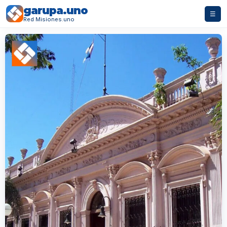
garupa.uno
☰
Red Misiones.uno