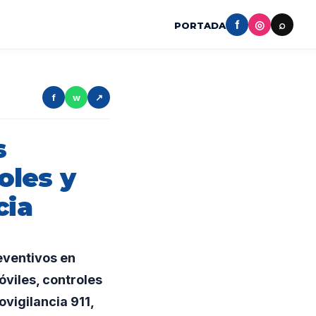
f
◎
⌕
PORTADA
f
w
↗
s
oles y
cia
eventivos en
óviles, controles
vigilancia 911,