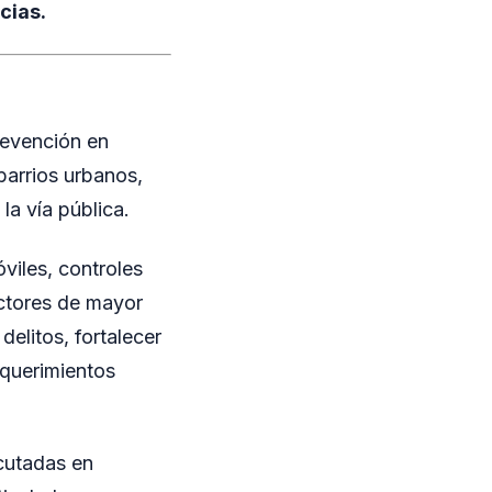
cias.
prevención en
 barrios urbanos,
la vía pública.
viles, controles
ectores de mayor
delitos, fortalecer
equerimientos
cutadas en