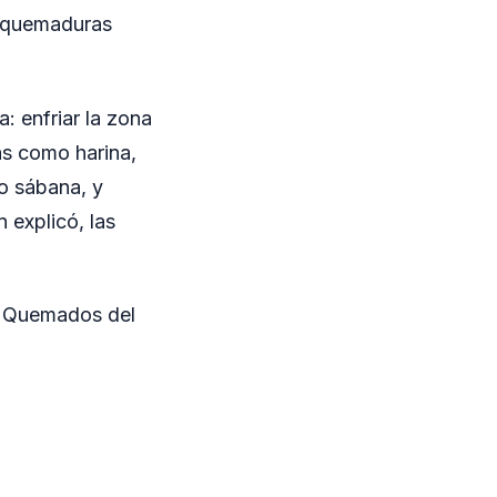
r quemaduras
: enfriar la zona
ias como harina,
 o sábana, y
 explicó, las
e Quemados del