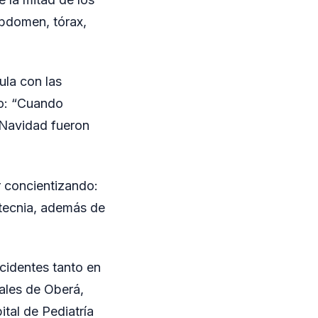
bdomen, tórax,
ula con las
ro: “Cuando
a Navidad fueron
r concientizando:
otecnia, además de
ccidentes tanto en
ales de Oberá,
tal de Pediatría