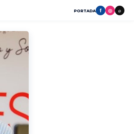
f
◎
⌕
PORTADA