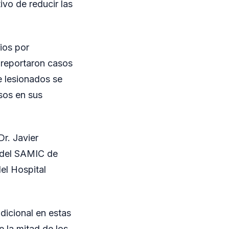
vo de reducir las
ios por
reportaron casos
e lesionados se
sos en sus
Dr. Javier
a del SAMIC de
del Hospital
adicional en estas
 la mitad de los