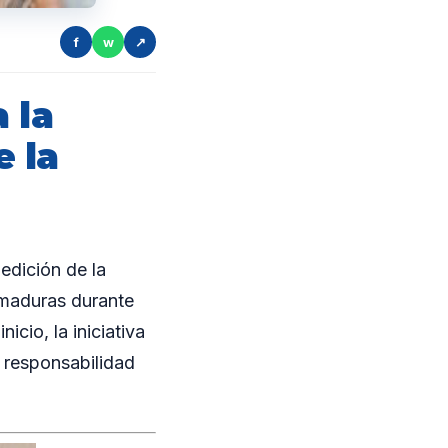
f
w
↗
 la
 la
edición de la
emaduras durante
cio, la iniciativa
a responsabilidad