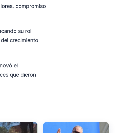
alores, compromiso
acando su rol
 del crecimiento
enovó el
íces que dieron