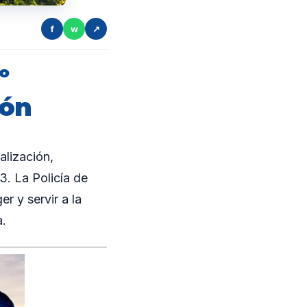
f
w
↗
º
ión
lización,
3. La Policía de
 y servir a la
a.