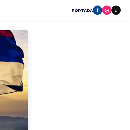
f
◎
⌕
PORTADA