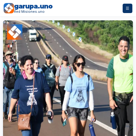
garupa.uno
☰
Red Misiones.uno