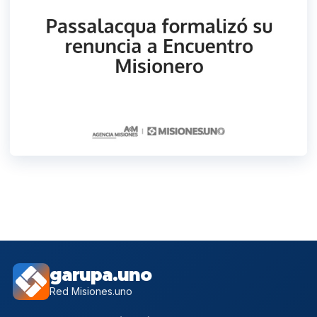
garupa.uno
Red Misiones.uno