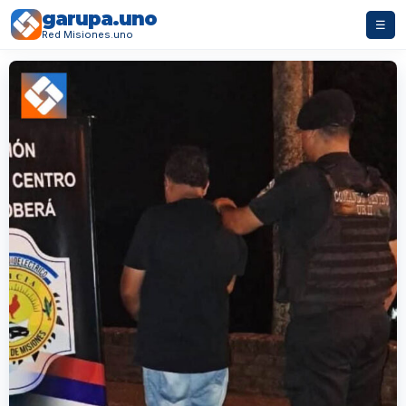
garupa.uno
☰
Red Misiones.uno