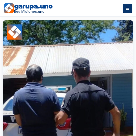
garupa.uno
☰
Red Misiones.uno