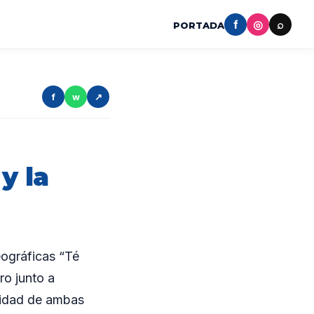
f
◎
⌕
PORTADA
f
w
↗
y la
ográficas “Té
ro junto a
alidad de ambas