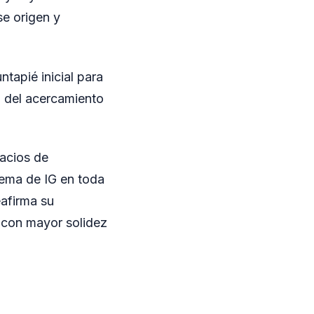
se origen y
ntapié inicial para
a del acercamiento
pacios de
tema de IG en toda
eafirma su
a con mayor solidez