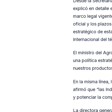
Desde la Secretarí
explicó en detalle 
marco legal vigente
oficial y los plaz
estratégico de est
internacional del t
El ministro del Ag
una política estrat
nuestros productos
En la misma línea,
afirmó que “las In
y potenciar la com
La directora gener