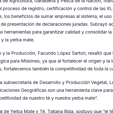
a de Agricultura, Ganadería y Pesca de la Nación, Iva
el proceso de registro, certificación y control de las I
, los beneficios de sumar empresas al sistema, el uso 
os de presentación de declaraciones juradas. Subrayó a
as herramientas para garantizar calidad y consolidar la
é y la yerba mate.
ro y la Producción, Facundo López Sartori, resaltó que 
égica para Misiones, ya que al fortalecer el origen y la
, fortalecemos también la competitividad de toda la c
 la subsecretaria de Desarrollo y Producción Vegetal, 
dicaciones Geográficas son una herramienta clave para 
petitividad de nuestro té y nuestra yerba mate”.
al de Yerba Mate y Té, Tatiana Bida, sostuvo que “el t