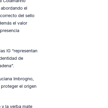
na Colamarino
G, abordando el
correcto del sello
demás el valor
 presencia
las IG “representan
 identidad de
adena”.
Luciana Imbrogno,
proteger el origen
é y la yerba mate