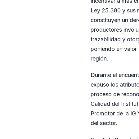
incentivar a más em
Ley 25.380 y sus mo
constituyen un der
productores involuc
trazabilidad y oto
poniendo en valor 
región.
Durante el encuent
expuso los atribut
proceso de reconoc
Calidad del Instit
Promotor de la IG Y
del sector.