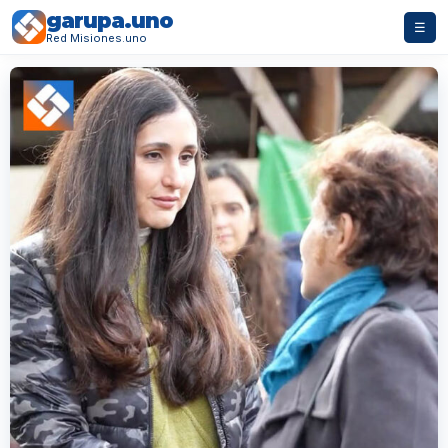
garupa.uno
☰
Red Misiones.uno