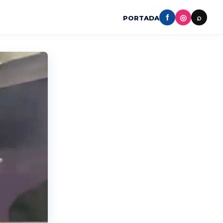
f
◎
⌕
PORTADA