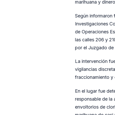
marihuana y dinero
Según informaron f
Investigaciones Co
de Operaciones Esp
las calles 206 y 2
por el Juzgado de 
La intervención fu
vigilancias discre
fraccionamiento y 
En el lugar fue de
responsable de la a
envoltorios de clo
marihuana de casi 