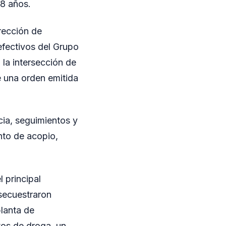
28 años.
irección de
efectivos del Grupo
la intersección de
e una orden emitida
cia, seguimientos y
nto de acopio,
 principal
 secuestraron
planta de
tos de droga, un