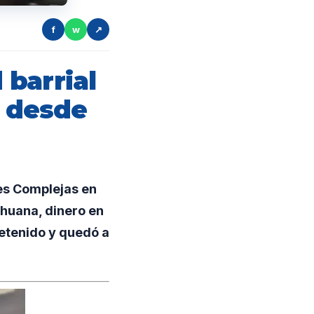
f
w
↗
barrial
 desde
es Complejas en
ihuana, dinero en
detenido y quedó a