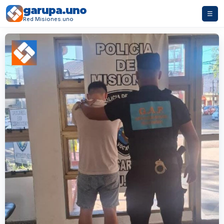
garupa.uno
☰
Red Misiones.uno