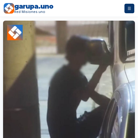
garupa.uno
☰
Red Misiones.uno